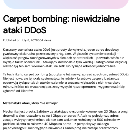
Carpet bombing: niewidzialne
ataki DDoS
Published on July 8, 2026
304 views
Klasyczny scenariusz ataku DDoS jest prosty do wykrycia: jeden adres docelowy,
gwałtowny skok ruchu, przekroczony próg, alert. Większość systemów detekcji - i
większość progów skonfigurowanych w sieciach operatorskich - powstała właśnie z
myślą o takim scenariuszu. Atakujący doskonale o tym wiedzą. Dlatego coraz częściej
rozkładają ten sam wolumen ataku na setki lub tysiące adresów jednocześnie.
Ta technika to carpet bombing (spotykane też nazwy: spread spectrum, subnet DDoS).
Nie jest nowa, ale jej skala systematycznie rośnie - branżowe zespoły badawcze
obserwują tysiące takich ataków dziennie, a znaczna większość z nich trwa około
minuty. Krótko, ale wystarczająco, żeby wysycić łącze operatora i wygenerować falę
zgłoszeń od klientów.
Matematyka ataku, który "nie istnieje"
Mechanika jest prosta. Załóżmy, że atakujący dysponuje wolumenem 20 Gbps, a progi
detekcji w sieci ustawione są na 1 Gbps per adres IP. Atak na pojedynczy adres
zostaje wykryty natychmiast. Ale ten sam wolumen rozłożony na 500 adresów w
podsieci klienta to zaledwie 40 Mbps na adres - z perspektywy każdego
pojedynczego IP ruch wygląda niewinnie i żaden próg nie zostaje przekroczony.