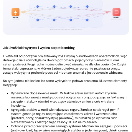
Jak LiveShield wykrywa i wycina carpet bombing
LiveShield od początku projektowany był z myślą o środowiskach operatorskich, więc
detekcja działa równolegle na dwóch poziomach: pojedynczych adresów IP oraz
całych podsieci. Progi ruchu można definiować niezależnie dla obu poziomów. Dzięki
temu atak rozproszony, w którym żaden pojedynczy adres nie przekracza progu,
zostaje wykryty na poziomie podsieci - bo tam anomalia jest doskonale widoczna.
Na tym jednak nie koniec, bo samo wykrycie to połowa problemu. Kluczowe elementy
mitygacji:
Dynamiczne dopasowanie maski. W trakcie ataku system automatycznie
rozszerza lub zawęża maskę podsieci objętej ochroną, podążając za faktycznym
zasięgiem ataku - również wtedy, gdy atakujący zmienia cele w trakcie
incydentu.
Agregacja ataków w możliwie najwęższe reguły. Zamiast setek reguł per-IP
system generuje reguły obejmujące zaatakowany zakres i wzorzec ruchu
(protokół, porty, charakterystykę pakietów), minimalizując wpływ na ruch
niezaatakowany i oszczędzając zasoby TCAM na routerach.
Ochrona przed przeciążeniem samego systemu. Mechanizm agregacji podsieci
(anti-overload) łączy wiele równoległych ataków w jeden incydent, dzięki czemu