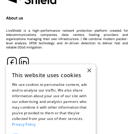
About us
LiveShield is a high-performance network protection platform created for
telecommunications companies, data centers, hosting providers and
organizations managing their own infrastructure. | We combine modern packet-
level analysis, DPDK technology and AI-driven detection to deliver fast and
reliable DDoS mitigation.
×
Quick Links
This website uses cookies
Contact
We use cookies to personalise content, ads
Documentation
Demo Version
License Terms
and to analyse our traffic. We also share
GDPR Clause
Our Services
information about your use of our site with
our advertising and analytics partners who
DDoS Detection & Mitigation
may combine it with other information that
BGP Blackholing & FlowSpec
Traffic Monitoring & Reporting
you’ve provided to them or that they’ve
Technical Support
Contact us
collected from your use of their services.
Privacy Policy
LiveSolutions Sp. z o.o.
ul. Jagiellońska 55F/55