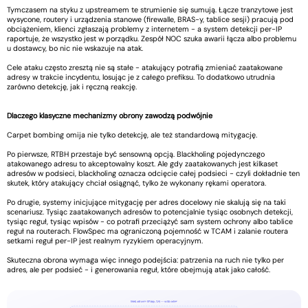
Tymczasem na styku z upstreamem te strumienie się sumują. Łącze tranzytowe jest
wysycone, routery i urządzenia stanowe (firewalle, BRAS-y, tablice sesji) pracują pod
obciążeniem, klienci zgłaszają problemy z internetem - a system detekcji per-IP
raportuje, że wszystko jest w porządku. Zespół NOC szuka awarii łącza albo problemu
u dostawcy, bo nic nie wskazuje na atak.
Cele ataku często zresztą nie są stałe - atakujący potrafią zmieniać zaatakowane
adresy w trakcie incydentu, losując je z całego prefiksu. To dodatkowo utrudnia
zarówno detekcję, jak i ręczną reakcję.
Dlaczego klasyczne mechanizmy obrony zawodzą podwójnie
Carpet bombing omija nie tylko detekcję, ale też standardową mitygację.
Po pierwsze, RTBH przestaje być sensowną opcją. Blackholing pojedynczego
atakowanego adresu to akceptowalny koszt. Ale gdy zaatakowanych jest kilkaset
adresów w podsieci, blackholing oznacza odcięcie całej podsieci - czyli dokładnie ten
skutek, który atakujący chciał osiągnąć, tylko że wykonany rękami operatora.
Po drugie, systemy inicjujące mitygację per adres docelowy nie skalują się na taki
scenariusz. Tysiąc zaatakowanych adresów to potencjalnie tysiąc osobnych detekcji,
tysiąc reguł, tysiąc wpisów - co potrafi przeciążyć sam system ochrony albo tablice
reguł na routerach. FlowSpec ma ograniczoną pojemność w TCAM i zalanie routera
setkami reguł per-IP jest realnym ryzykiem operacyjnym.
Skuteczna obrona wymaga więc innego podejścia: patrzenia na ruch nie tylko per
adres, ale per podsieć - i generowania reguł, które obejmują atak jako całość.