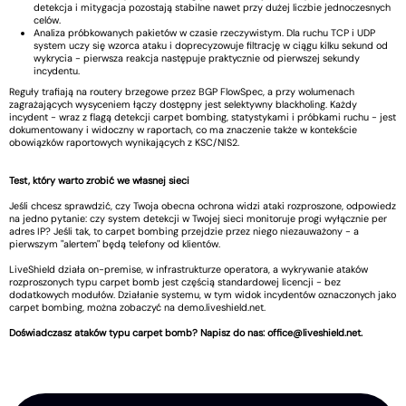
detekcja i mitygacja pozostają stabilne nawet przy dużej liczbie jednoczesnych
celów.
Analiza próbkowanych pakietów w czasie rzeczywistym. Dla ruchu TCP i UDP
system uczy się wzorca ataku i doprecyzowuje filtrację w ciągu kilku sekund od
wykrycia - pierwsza reakcja następuje praktycznie od pierwszej sekundy
incydentu.
Reguły trafiają na routery brzegowe przez BGP FlowSpec, a przy wolumenach
zagrażających wysyceniem łączy dostępny jest selektywny blackholing. Każdy
incydent - wraz z flagą detekcji carpet bombing, statystykami i próbkami ruchu - jest
dokumentowany i widoczny w raportach, co ma znaczenie także w kontekście
obowiązków raportowych wynikających z KSC/NIS2.
Test, który warto zrobić we własnej sieci
Jeśli chcesz sprawdzić, czy Twoja obecna ochrona widzi ataki rozproszone, odpowiedz
na jedno pytanie: czy system detekcji w Twojej sieci monitoruje progi wyłącznie per
adres IP? Jeśli tak, to carpet bombing przejdzie przez niego niezauważony - a
pierwszym "alertem" będą telefony od klientów.
LiveShield działa on-premise, w infrastrukturze operatora, a wykrywanie ataków
rozproszonych typu carpet bomb jest częścią standardowej licencji - bez
dodatkowych modułów. Działanie systemu, w tym widok incydentów oznaczonych jako
carpet bombing, można zobaczyć na demo.liveshield.net.
Doświadczasz ataków typu carpet bomb? Napisz do nas:
office@liveshield.net
.