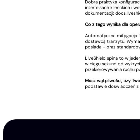
Dobra praktyka konfigurac
interfejsach klienckich i 
dokumentacji: docs.liveshi
Co z tego wynika dla oper
Automatyczna mitygacja D
dostawcą tranzytu. Wymag
posiada - oraz standardow
LiveShield spina to w jed
w ciągu sekund od wykryci
przekierowywania ruchu poz
Masz wątpliwości, czy Two
podstawie doświadczeń z k