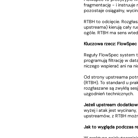
fragmentację - i instruuj
pozostaje osiągalny, wycin
RTBH to odcięcie. Rozgłas
upstreama) kierują cały ru
ogóle. RTBH ma sens wtedy
Kluczowa rzecz: FlowSpec 
Reguły FlowSpec system ta
programują filtrację w data
niczego wspierać ani na n
Od strony upstreama potrz
(RTBH). To standard u pra
rozgłaszane są zwykłą se
uzgodnień technicznych.
Jeżeli upstream dodatkowo
wyżej i atak jest wycinan
upstreamów, z RTBH można 
Jak to wygląda podczas r