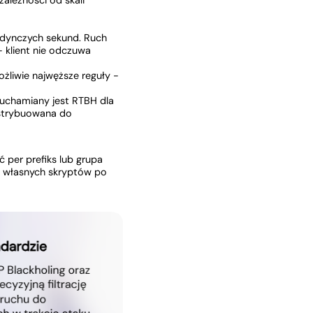
ależności od skali
jedynczych sekund. Ruch
- klient nie odczuwa
żliwie najwęższe reguły -
ruchamiany jest RTBH dla
dystrybuowana do
ć per prefiks lub grupa
em własnych skryptów po