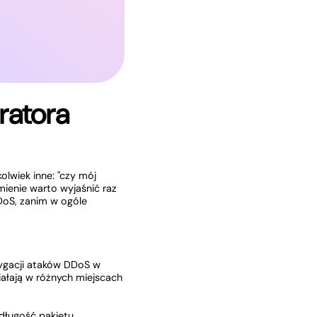
ratora
lwiek inne: "czy mój
mienie warto wyjaśnić raz
DoS, zanim w ogóle
ygacji ataków DDoS w
iałają w różnych miejscach
długość pakietu,