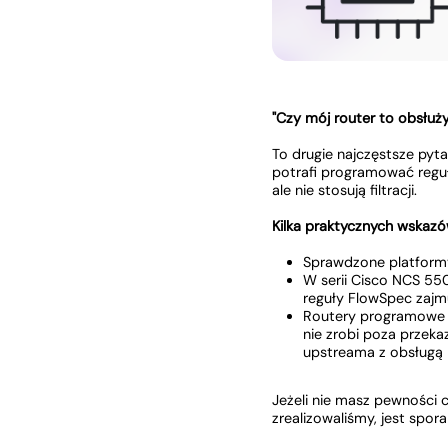
"Czy mój router to obsłuży
To drugie najczęstsze pyta
potrafi programować reguł
ale nie stosują filtracji.
Kilka praktycznych wskaz
Sprawdzone platformy
W serii Cisco NCS 55
reguły FlowSpec zajm
Routery programowe (B
nie zrobi poza przeka
upstreama z obsługą
Jeżeli nie masz pewności 
zrealizowaliśmy, jest spor