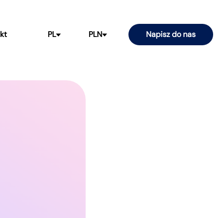
kt
PL
PLN
Napisz do nas