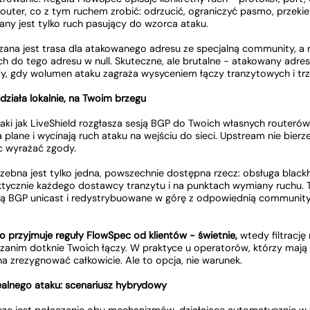
e router, co z tym ruchem zrobić: odrzucić, ograniczyć pasmo, przek
any jest tylko ruch pasujący do wzorca ataku.
zana jest trasa dla atakowanego adresu ze specjalną community, a 
ch do tego adresu w null. Skuteczne, ale brutalne - atakowany adres
, gdy wolumen ataku zagraża wysyceniem łączy tranzytowych i trze
działa lokalnie, na Twoim brzegu
ki jak LiveShield rozgłasza sesją BGP do Twoich własnych routeró
 plane i wycinają ruch ataku na wejściu do sieci. Upstream nie bierz
ic wyrażać zgody.
ebna jest tylko jedna, powszechnie dostępna rzecz: obsługa blac
ktycznie każdego dostawcy tranzytu i na punktach wymiany ruchu. T
sją BGP unicast i redystrybuowane w górę z odpowiednią communit
 przyjmuje reguły FlowSpec od klientów - świetnie,
wtedy filtrację
y, zanim dotknie Twoich łączy. W praktyce u operatorów, którzy maj
zrezygnować całkowicie. Ale to opcja, nie warunek.
ealnego ataku: scenariusz hybrydowy