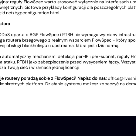
yjna: reguły FlowSpec warto stosować wyłącznie na interfejsach up
wewnętrznych. Gotowe przykłady konfiguracji dla poszczególnych plat
eld.net/bgpconfiguration.html.
atora
DoS oparta o BGP FlowSpec i RTBH nie wymaga wymiany infrastrukt
a routera brzegowego z realnym wsparciem FlowSpec - który spor
ej obsługi blackholingu u upstreama, która jest dziś normą.
en automatyczny mechanizm: detekcja per-IP i per-subnet, reguły 
a ataku, RTBH jako zabezpieczenie przed wysyceniem łączy. Wszys
a Twoją sieć i w ramach jednej licencji.
je routery poradzą sobie z FlowSpec? Napisz do nas:
office@liveshi
onkretnych platform. Działanie systemu możesz zobaczyć na demo.l