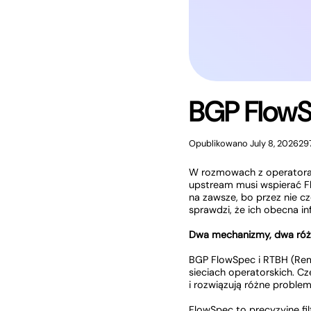
BGP FlowS
Opublikowano July 8, 2026
29
W rozmowach z operatorami
upstream musi wspierać Fl
na zawsze, bo przez nie c
sprawdzi, że ich obecna in
Dwa mechanizmy, dwa różn
BGP FlowSpec i RTBH (Rem
sieciach operatorskich. C
i rozwiązują różne problem
FlowSpec to precyzyjne fil