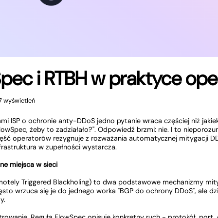
pec i RTBH w praktyce ope
7 wyświetleń
 ISP o ochronie anty-DDoS jedno pytanie wraca częściej niż jakieko
owSpec, żeby to zadziałało?". Odpowiedź brzmi: nie. I to nieporozu
zęść operatorów rezygnuje z rozważania automatycznej mitygacji D
frastruktura w zupełności wystarcza.
e miejsca w sieci
otely Triggered Blackholing) to dwa podstawowe mechanizmy mit
zęsto wrzuca się je do jednego worka "BGP do ochrony DDoS", ale dz
y.
trowanie. Reguła FlowSpec opisuje konkretny ruch - protokół, port, 