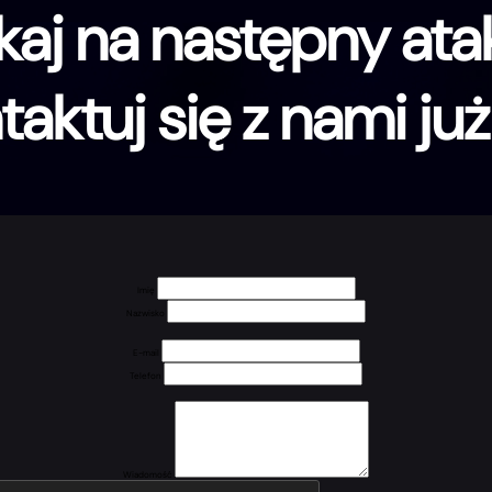
kaj na następny at
aktuj się z nami już
Imię
Nazwisko
E-mail
Telefon
Wiadomość