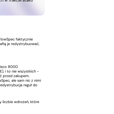
 FlowSpec faktycznie
afią je redystrybuować,
isco 8000.
 i to nie wszystkich -
ać przed zakupem.
Spec, ale sam nic z nimi
redystrybucja reguł do
 liczbie wdrożeń, które