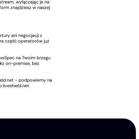
stream, wyłączając je na
form znajdziesz w naszej
ury ani negocjacji z
a część operatorów już
FlowSpec na Twoim brzegu
tko on-premise, bez
eld.net
- podpowiemy na
iveshield.net.