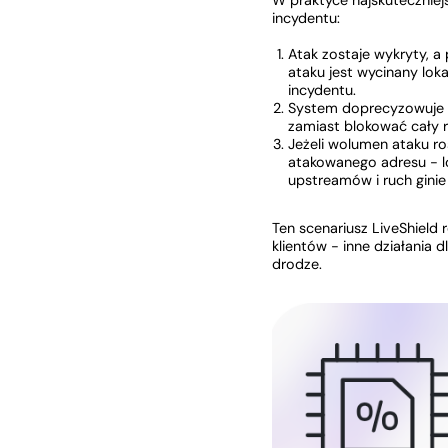
W praktyce najskuteczniej
incydentu:
Atak zostaje wykryty, a
ataku jest wycinany lok
incydentu.
System doprecyzowuje fi
zamiast blokować cały 
Jeżeli wolumen ataku r
atakowanego adresu - lo
upstreamów i ruch ginie
Ten scenariusz LiveShield 
klientów - inne działania
drodze.