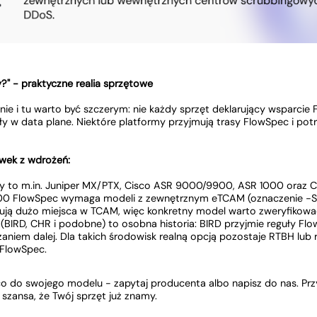
?" - praktyczne realia sprzętowe
nie i tu warto być szczerym: nie każdy sprzęt deklarujący wsparcie
y w data plane. Niektóre platformy przyjmują trasy FlowSpec i potr
ówek z wdrożeń:
 to m.in. Juniper MX/PTX, Cisco ASR 9000/9900, ASR 1000 oraz C
00 FlowSpec wymaga modeli z zewnętrznym eTCAM (oznaczenie -SE),
ują dużo miejsca w TCAM, więc konkretny model warto zweryfikow
IRD, CHR i podobne) to osobna historia: BIRD przyjmie reguły Flow
zaniem dalej. Dla takich środowisk realną opcją pozostaje RTBH lub 
 FlowSpec.
co do swojego modelu - zapytaj producenta albo napisz do nas. Przy
a szansa, że Twój sprzęt już znamy.