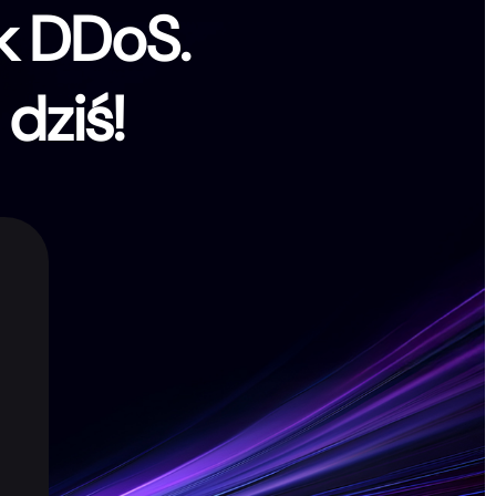
ak DDoS.
 dziś!