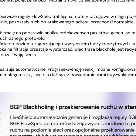
sze jest połączenie obu mechanizmów, działające automatycznie w z
 pierwsze reguły FlowSpec trafiają na routery brzegowe w ciągu po
alnie, pozostały ruch do atakowanego adresu przechodzi normalnie 
ltrację na podstawie analizy próbkowanych pakietów, generując mo
ruch danego protokołu.
ośnie do poziomu zagrażającego wysyceniem łączy tranzytowych, u
kalna filtracja przestaje wystarczać, więc trasa blackhole jest re
 poza Twoją siecią.
realizuje automatycznie. Progi i sekwencję reakcji można konfigurowa
 dla małego ataku, inne dla dużego, z powiadomieniami i wyzwalani