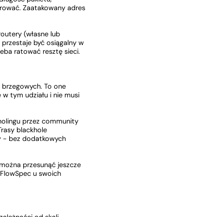
ierować. Zaatakowany adres
routery (własne lub
 przestaje być osiągalny w
ba ratować resztę sieci.
w brzegowych. To one
e w tym udziału i nie musi
kholingu przez community
rasy blackhole
y - bez dodatkowych
 można przesunąć jeszcze
ą FlowSpec u swoich