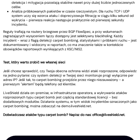
detekcja i mitygacja pozostają stabilne nawet przy dużej liczbie jednoczesnych
celów.
Analiza próbkowanych pakietów w czasie rzeczywistym. Dla ruchu TCP i UDP
system uczy się wzorca ataku i doprecyzowuje filtrację w ciągu kilku sekund od
wykrycia - pierwsza reakcja następuje praktycznie od pierwszej sekundy
incydentu.
Reguły trafiają na routery brzegowe przez BGP FlowSpec, a przy wolumenach
zagrażających wysyceniem łączy dostępny jest selektywny blackholing. Każdy
incydent - wraz z flagą detekcji carpet bombing, statystykami i próbkami ruchu - jest
dokumentowany i widoczny w raportach, co ma znaczenie także w kontekście
obowiązków raportowych wynikających z KSC/NIS2.
Test, który warto zrobić we własnej sieci
Jeśli chcesz sprawdzić, czy Twoja obecna ochrona widzi ataki rozproszone, odpowiedz
na jedno pytanie: czy system detekcji w Twojej sieci monitoruje progi wyłącznie per
adres IP? Jeśli tak, to carpet bombing przejdzie przez niego niezauważony - a
pierwszym "alertem" będą telefony od klientów.
LiveShield działa on-premise, w infrastrukturze operatora, a wykrywanie ataków
rozproszonych typu carpet bomb jest częścią standardowej licencji - bez
dodatkowych modułów. Działanie systemu, w tym widok incydentów oznaczonych jako
carpet bombing, można zobaczyć na demo.liveshield.net.
Doświadczasz ataków typu carpet bomb? Napisz do nas:
office@liveshield.net
.