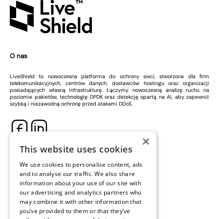
O nas
LiveShield to nowoczesna platforma do ochrony sieci, stworzona dla firm
telekomunikacyjnych, centrów danych, dostawców hostingu oraz organizacji
posiadających własną infrastrukturę. Łączymy nowoczesną analizę ruchu na
poziomie pakietów, technologię DPDK oraz detekcję opartą na AI, aby zapewnić
szybką i niezawodną ochronę przed atakami DDoS.
×
Szybkie linki
This website uses cookies
Kontakt
We use cookies to personalise content, ads
Dokumentacja
Wersja demonstracyjna
Warunki licencyjne
and to analyse our traffic. We also share
Klauzula RODO
Nasze usługi
information about your use of our site with
our advertising and analytics partners who
Wykrywanie i mitygacja ataków DDoS
may combine it with other information that
BGP Blackholing i FlowSpec
Monitorowanie i raportowanie ruchu
you’ve provided to them or that they’ve
Wsparcie techniczne
Skontaktuj się z nami