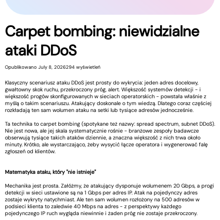
Carpet bombing: niewidzialne
ataki DDoS
Opublikowano July 8, 2026
294 wyświetleń
Klasyczny scenariusz ataku DDoS jest prosty do wykrycia: jeden adres docelowy,
gwałtowny skok ruchu, przekroczony próg, alert. Większość systemów detekcji - i
większość progów skonfigurowanych w sieciach operatorskich - powstała właśnie z
myślą o takim scenariuszu. Atakujący doskonale o tym wiedzą. Dlatego coraz częściej
rozkładają ten sam wolumen ataku na setki lub tysiące adresów jednocześnie.
Ta technika to carpet bombing (spotykane też nazwy: spread spectrum, subnet DDoS).
Nie jest nowa, ale jej skala systematycznie rośnie - branżowe zespoły badawcze
obserwują tysiące takich ataków dziennie, a znaczna większość z nich trwa około
minuty. Krótko, ale wystarczająco, żeby wysycić łącze operatora i wygenerować falę
zgłoszeń od klientów.
Matematyka ataku, który "nie istnieje"
Mechanika jest prosta. Załóżmy, że atakujący dysponuje wolumenem 20 Gbps, a progi
detekcji w sieci ustawione są na 1 Gbps per adres IP. Atak na pojedynczy adres
zostaje wykryty natychmiast. Ale ten sam wolumen rozłożony na 500 adresów w
podsieci klienta to zaledwie 40 Mbps na adres - z perspektywy każdego
pojedynczego IP ruch wygląda niewinnie i żaden próg nie zostaje przekroczony.