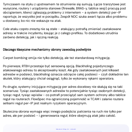
Tymczasem na styku z upstreamem te strumienie się sumują. Łącze tranzytowe jest
wysycone, routery i urządzenia stanowe (firewalle, BRAS-y, tablice sesji) pracują pod
obciążeniem, klienci zgłaszają problemy z internetem - a system detekcji per-IP
raportuje, że wszystko jest w porządku. Zespół NOC szuka awarii łącza albo problemu
u dostawcy, bo nic nie wskazuje na atak.
Cele ataku często zresztą nie są stałe - atakujący potrafią zmieniać zaatakowane
adresy w trakcie incydentu, losując je z całego prefiksu. To dodatkowo utrudnia
zarówno detekcję, jak i ręczną reakcję.
Dlaczego klasyczne mechanizmy obrony zawodzą podwójnie
Carpet bombing omija nie tylko detekcję, ale też standardową mitygację.
Po pierwsze, RTBH przestaje być sensowną opcją. Blackholing pojedynczego
atakowanego adresu to akceptowalny koszt. Ale gdy zaatakowanych jest kilkaset
adresów w podsieci, blackholing oznacza odcięcie całej podsieci - czyli dokładnie ten
skutek, który atakujący chciał osiągnąć, tylko że wykonany rękami operatora.
Po drugie, systemy inicjujące mitygację per adres docelowy nie skalują się na taki
scenariusz. Tysiąc zaatakowanych adresów to potencjalnie tysiąc osobnych detekcji,
tysiąc reguł, tysiąc wpisów - co potrafi przeciążyć sam system ochrony albo tablice
reguł na routerach. FlowSpec ma ograniczoną pojemność w TCAM i zalanie routera
setkami reguł per-IP jest realnym ryzykiem operacyjnym.
Skuteczna obrona wymaga więc innego podejścia: patrzenia na ruch nie tylko per
adres, ale per podsieć - i generowania reguł, które obejmują atak jako całość.