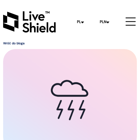
PL
PLN
Wróć do bloga