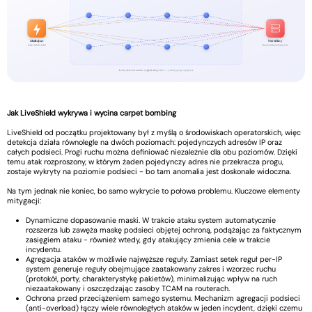
Jak LiveShield wykrywa i wycina carpet bombing
LiveShield od początku projektowany był z myślą o środowiskach operatorskich, więc
detekcja działa równolegle na dwóch poziomach: pojedynczych adresów IP oraz
całych podsieci. Progi ruchu można definiować niezależnie dla obu poziomów. Dzięki
temu atak rozproszony, w którym żaden pojedynczy adres nie przekracza progu,
zostaje wykryty na poziomie podsieci - bo tam anomalia jest doskonale widoczna.
Na tym jednak nie koniec, bo samo wykrycie to połowa problemu. Kluczowe elementy
mitygacji:
Dynamiczne dopasowanie maski. W trakcie ataku system automatycznie
rozszerza lub zawęża maskę podsieci objętej ochroną, podążając za faktycznym
zasięgiem ataku - również wtedy, gdy atakujący zmienia cele w trakcie
incydentu.
Agregacja ataków w możliwie najwęższe reguły. Zamiast setek reguł per-IP
system generuje reguły obejmujące zaatakowany zakres i wzorzec ruchu
(protokół, porty, charakterystykę pakietów), minimalizując wpływ na ruch
niezaatakowany i oszczędzając zasoby TCAM na routerach.
Ochrona przed przeciążeniem samego systemu. Mechanizm agregacji podsieci
(anti-overload) łączy wiele równoległych ataków w jeden incydent, dzięki czemu